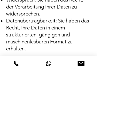
der Verarbeitung Ihrer Daten zu
widersprechen.
Datenübertragbarkeit: Sie haben das
Recht, Ihre Daten in einem
strukturierten, gängigen und
maschinenlesbaren Format zu
erhalten.
Sicherheitsmaßnahmen
Wir treffen organisatorische,
vertragliche und technische
Sicherheitsmaßnahmen, um
sicherzustellen, dass die Vorschriften
der Datenschutzgesetze eingehalten
werden und um Daten gegen zufällige
oder vorsätzliche Manipulationen,
Verlust, Zerstörung oder gegen den
Zugriff unberechtigter Personen zu