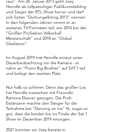
raus". Am 26. Januar 2013 geht Joey
Heindle als tollpatschiger Publikumsliebling
und Sieger der RTL-Show hervor und darf
sich fortan "Dschungelkönig 2013" nennen.
In den folgenden Jahren nimmt er an
weiteren TV-Formaten teil, wie 2016 bei der
"Großen ProSieben Völkerball
Meisterschaft" und 2018 an "Global
Gladiators".
Im August 2019 trat Heindle erneut unter
Dauerbeobachtung vor die Kamera - er
nahm an "Promi Big Brother" auf SAT.1 teil
und belegt den zweiten Platz.
Nur halb so schlimm: Denn das großen Los
hat Heindle inzwischen mit Freundin
Ramona Elsener gezogen. Die Profi-
Eistänzerin machte den Sänger für die
Teilnahme bei "Dancing on Ice" fit, sogar so
gut, dass die beiden bis ins Finale der Sat.1
Show im Dezember 2019 einzogen.
2021 konnten wir Joey bereits in