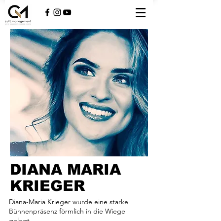
DIANA MARIA
KRIEGER
Diana-Maria Krieger wurde eine starke
Bühnenpräsenz förmlich in die Wiege
gelegt.